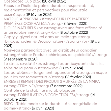
Cosphatec Cup 2026
(20 avril 2026)
Focus sur l'huile de palme durable : responsabilité,
réglementation et perspectives pour l'industrie
cosmétique
(19 février 2026)
NATRUE-APPROVAL <strong>POUR LES MATIÈRES
PREMIÈRES COSPHATEC</strong>
(3 février 2021)
DIOLES NATURELS <br><strong>Avec une forte efficacité
antimicrobienne</strong></br>
(18 octobre 2022)
Caprylyl glycol naturel dans un mélange<strong>
<br>Cosphaderm® Dicapo naturel</strong></br>
(19 avril
2021)
Nouveau partenariat avec un distributeur canadien
<strong>Andicor Produits chimiques de spécialité</strong>
(9 septembre 2020)
Le stress oxydatif <br><strong> Les antioxydants dans les
soins de la peau </strong></br>
(13 avril 2024)
Les parabènes – largement répandus et <strong>un risque
pour les consommateurs </strong>
(18 février 2021)
ENREGISTREMENT DES PRODUITS AUPRÈS DE LA NMPA
<strong>TERMINÉ</strong>
(7 décembre 2022)
Contrôle de la stabilité microbiologique
<strong>FORMULATIONS COSMÉTIQUES</strong>
(14
octobre 2021)
RSPO - Table ronde sur la durabilité <strong>Huile de
palme</strong>
(6 avril 2020)