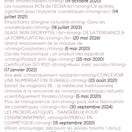
effet antimicrobien</strong>
(19 octobre 2020)
Les nouveaux PCN de l'ECHA<br><strong>Ce qu'elles
signifient pour l'industrie cosmétique</strong><br/>
(14
juillet 2021)
Émulsifiants d'origine naturelle<strong> Dans les
cosmétiques</strong>
(18 juillet 2023)
GLASS SKIN DÉCRYPTÉE :<br><strong> DE LA TENDANCE À
LA FORMULATION</strong></br>
(20 mai 2026)
Grand relancement de la marque de
<strong>Cosphatec</strong>
(5 mai 2020)
L'acide hyaluronique : un produit très apprécié
<strong>Produit anti-âge</strong>
(25 mai 2020)
Certification ISO 9001 <strong>réussi avec succès</strong>
(17 janvier 2022)
Site web climatiquement neutre<br><strong>CONCEVOIR
UNE NUMÉRISATION DURABLE</strong>
(23 août 2021)
Extrait de magnolia 98 – la médecine traditionnelle
chinoise à la rencontre de <strong>cosmétiques naturels
scientifiquement fondés</strong>
(5 mai 2020)
Plus de transparence <br><strong> pour votre fabrication
de cosmétiques </strong></br>
(30 septembre 2024)
LES MICROPLASTIQUES - DANGEREUX POUR
L'ENVIRONNEMENT, <strong>SUPERFLU EN
COSMÉTIQUE</strong>
(15 septembre 2020)
Vibrer, encourager, découvrir les jeunes talents ! <br>La