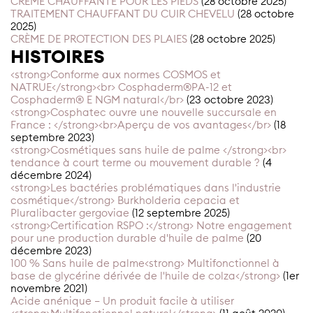
CRÈME CHAUFFANTE POUR LES PIEDS
(28 octobre 2025)
TRAITEMENT CHAUFFANT DU CUIR CHEVELU
(28 octobre
2025)
CRÈME DE PROTECTION DES PLAIES
(28 octobre 2025)
HISTOIRES
<strong>Conforme aux normes COSMOS et
NATRUE</strong><br> Cosphaderm®PA-12 et
Cosphaderm® E NGM natural</br>
(23 octobre 2023)
<strong>Cosphatec ouvre une nouvelle succursale en
France : </strong><br>Aperçu de vos avantages</br>
(18
septembre 2023)
<strong>Cosmétiques sans huile de palme </strong><br>
tendance à court terme ou mouvement durable ?
(4
décembre 2024)
<strong>Les bactéries problématiques dans l'industrie
cosmétique</strong> Burkholderia cepacia et
Pluralibacter gergoviae
(12 septembre 2025)
<strong>Certification RSPO :</strong> Notre engagement
pour une production durable d'huile de palme
(20
décembre 2023)
100 % Sans huile de palme<strong> Multifonctionnel à
base de glycérine dérivée de l'huile de colza</strong>
(1er
novembre 2021)
Acide anénique – Un produit facile à utiliser