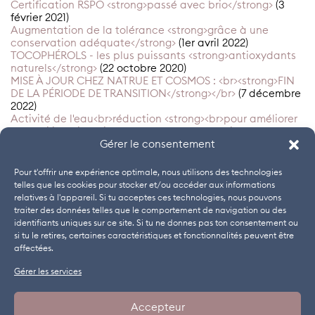
Certification RSPO <strong>passé avec brio</strong>
(3
février 2021)
Augmentation de la tolérance <strong>grâce à une
conservation adéquate</strong>
(1er avril 2022)
TOCOPHÉROLS - les plus puissants <strong>antioxydants
naturels</strong>
(22 octobre 2020)
MISE À JOUR CHEZ NATRUE ET COSMOS : <br><strong>FIN
DE LA PÉRIODE DE TRANSITION</strong></br>
(7 décembre
2022)
Activité de l'eau<br>réduction <strong><br>pour améliorer
la stabilité microbienne et renforcer la barrière
cutanée</strong></br>
Gérer le consentement
(14 juillet 2022)
MOINS <strong>C'EST PLUS</strong>
(12 mars 2023)
A quoi reconnaît-on <strong>Des cosmétiques naturels ?
Pour t'offrir une expérience optimale, nous utilisons des technologies
</strong>
(6 avril 2020)
telles que les cookies pour stocker et/ou accéder aux informations
OFFRES D'EMPLOI
relatives à l'appareil. Si tu acceptes ces technologies, nous pouvons
traiter des données telles que le comportement de navigation ou des
Responsable qualité (h/f/d) – Spécialisé(e) en ISO 9001
(1er
identifiants uniques sur ce site. Si tu ne donnes pas ton consentement ou
juillet 2026)
si tu le retires, certaines caractéristiques et fonctionnalités peuvent être
affectées.
Gérer les services
BULLETIN D'INFORMATION
WEBINAIRES
EMPLOIS
Accepteur
MENTIONS LÉGALES
CONDITIONS GÉNÉRALES