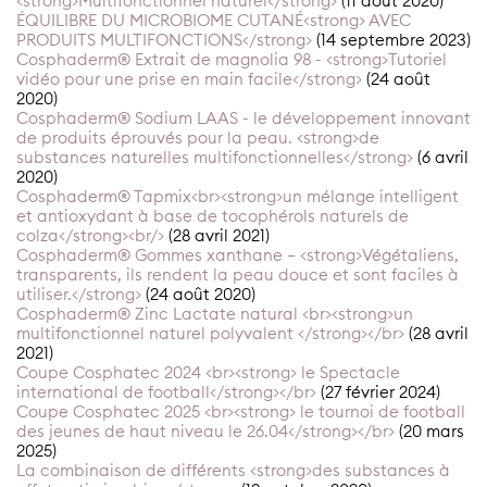
<strong>Multifonctionnel naturel</strong>
(11 août 2020)
ÉQUILIBRE DU MICROBIOME CUTANÉ<strong> AVEC
PRODUITS MULTIFONCTIONS</strong>
(14 septembre 2023)
Cosphaderm® Extrait de magnolia 98 - <strong>Tutoriel
vidéo pour une prise en main facile</strong>
(24 août
2020)
Cosphaderm® Sodium LAAS - le développement innovant
de produits éprouvés pour la peau. <strong>de
substances naturelles multifonctionnelles</strong>
(6 avril
2020)
Cosphaderm® Tapmix<br><strong>un mélange intelligent
et antioxydant à base de tocophérols naturels de
colza</strong><br/>
(28 avril 2021)
Cosphaderm® Gommes xanthane – <strong>Végétaliens,
transparents, ils rendent la peau douce et sont faciles à
utiliser.</strong>
(24 août 2020)
Cosphaderm® Zinc Lactate natural <br><strong>un
multifonctionnel naturel polyvalent </strong></br>
(28 avril
2021)
Coupe Cosphatec 2024 <br><strong> le Spectacle
international de football</strong></br>
(27 février 2024)
Coupe Cosphatec 2025 <br><strong> le tournoi de football
des jeunes de haut niveau le 26.04</strong></br>
(20 mars
2025)
La combinaison de différents <strong>des substances à