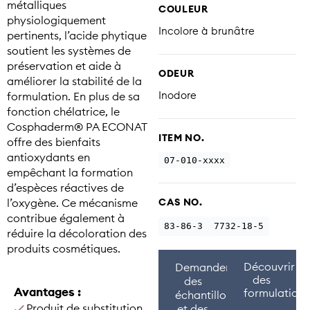
métalliques
COULEUR
physiologiquement
Incolore à brunâtre
pertinents, l’acide phytique
soutient les systèmes de
préservation et aide à
ODEUR
améliorer la stabilité de la
Inodore
formulation. En plus de sa
fonction chélatrice, le
Cosphaderm® PA ECONAT
ITEM NO.
offre des bienfaits
antioxydants en
07-010-xxxx
empêchant la formation
d’espèces réactives de
l’oxygène. Ce mécanisme
CAS NO.
contribue également à
83-86-3
7732-18-5
réduire la décoloration des
produits cosmétiques.
Découvrir
Demander
des
des
Avantages :
formulations
échantillons
Produit de substitution
et des