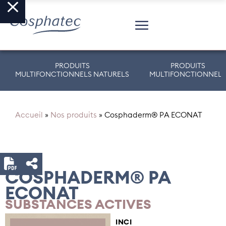
PRODUITS
PRODUITS
MULTIFONCTIONNELS NATURELS
MULTIFONCTIONNELS
Accueil
»
Nos produits
»
Cosphaderm® PA ECONAT
COSPHADERM® PA
ECONAT
SUBSTANCES ACTIVES
INCI