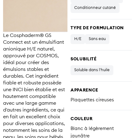
Conditionneur cutané
TYPE DE FORMULATION
Le Cosphaderm® GS
H/E
Sans eau
Connect est un émulsifiant
anionique H/E naturel,
approuvé par COSMOS,
SOLUBILITÉ
idéal pour créer des
émulsions stables et
Soluble dans l'huile
durables. Cet ingrédient
fiable et robuste possède
une INCI bien établie et est
APPARENCE
hautement compatible
Plaquettes cireuses
avec une large gamme
d'autres ingrédients, ce qui
en fait un excellent choix
COULEUR
pour diverses applications,
Blanc à légèrement
notamment les soins de la
jaunâtre
peau, les soins pour bébés,