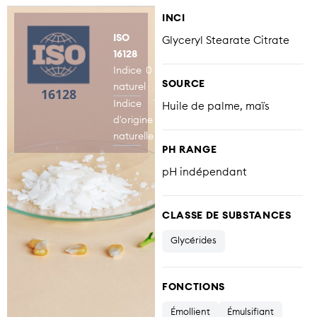
INCI
ISO
Glyceryl Stearate Citrate
16128
Indice
0
SOURCE
naturel
Indice
1
Huile de palme, maïs
d'origine
naturelle
PH RANGE
pH indépendant
CLASSE DE SUBSTANCES
Glycérides
FONCTIONS
Émollient
Émulsifiant