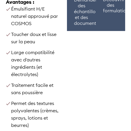
Demander
Avantages :
des
des
Émulsifiant H/E
formulations
échantillons
naturel approuvé par
et des
documents
COSMOS
Toucher doux et lisse
sur la peau
Large compatibilité
avec d'autres
ingrédients (et
électrolytes)
Traitement facile et
sans poussière
Permet des textures
polyvalentes (crèmes,
sprays, lotions et
beurres)