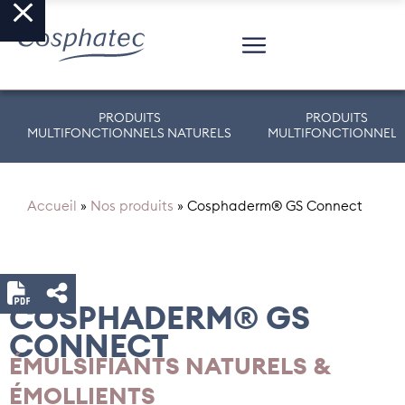
PRODUITS
PRODUITS
MULTIFONCTIONNELS NATURELS
MULTIFONCTIONNELS
Accueil
»
Nos produits
»
Cosphaderm® GS Connect
COSPHADERM® GS
CONNECT
ÉMULSIFIANTS NATURELS &
ÉMOLLIENTS