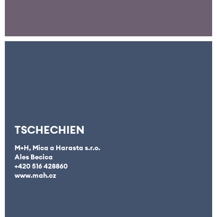
TSCHECHIEN
M+H, Mica a Harasta s.r.o.
Ales Becica
+420 516 428860
www.mah.cz