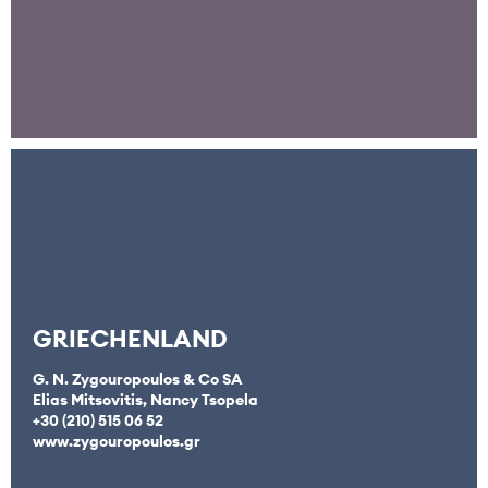
GRIECHENLAND
G. N. Zygouropoulos & Co SA
Elias Mitsovitis, Nancy Tsopela
+30 (210) 515 06 52
www.zygouropoulos.gr