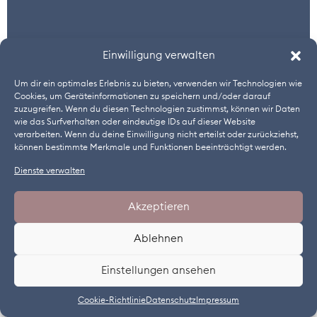
Einwilligung verwalten
Um dir ein optimales Erlebnis zu bieten, verwenden wir Technologien wie
Cookies, um Geräteinformationen zu speichern und/oder darauf
zuzugreifen. Wenn du diesen Technologien zustimmst, können wir Daten
wie das Surfverhalten oder eindeutige IDs auf dieser Website
verarbeiten. Wenn du deine Einwilligung nicht erteilst oder zurückziehst,
können bestimmte Merkmale und Funktionen beeinträchtigt werden.
Dienste verwalten
TÜRKEI
Akzeptieren
Univar Solutions
Ablehnen
Birgen Kalegasi Özemre
+90 216 4580770
Einstellungen ansehen
www.univarsolutions.com
Cookie-Richtlinie
Datenschutz
Impressum