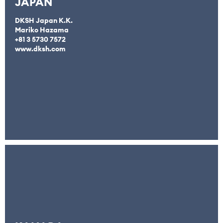
JAPAN
DKSH Japan K.K.
Mariko Hazama
+81 3 5730 7572
www.dksh.com